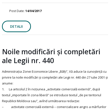
Post Date:
14/04/2017
DETALII
Noile modificări şi completări
ale Legii nr. 440
Administraţia Zonei Economice Libere „Bălţi”, Vă aduce la cunoștință cu
privire la noile modificări şi completări ale Legii nr. 440 din 27 iulie 2001 şi
anume:
1. La articolul 2 în noțiunea „activitate comercială externă”, după
textul „importate în zona liberă” se introduce textul „de pe teritoriul
Republicii Moldova sau”, avînd următoarea redacţie:
– activitate comercială externă – comercializare angro a mărfurilor