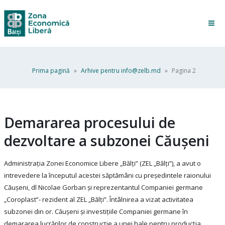
Prima pagină
»
Arhive pentru
info@zelb.md
»
Pagina 2
Demararea procesului de
dezvoltare a subzonei Căușeni
Administrația Zonei Economice Libere „Bălți” (ZEL „Bălți”), a avut o
intrevedere la începutul acestei săptămâni cu președintele raionului
Căușeni, dl Nicolae Gorban și reprezentantul Companiei germane
„Coroplast”- rezident al ZEL „Bălți”. Întâlnirea a vizat activitatea
subzonei din or. Căușeni și investițiile Companiei germane în
demararea lucrărilor de construcție a unei hale pentru producția