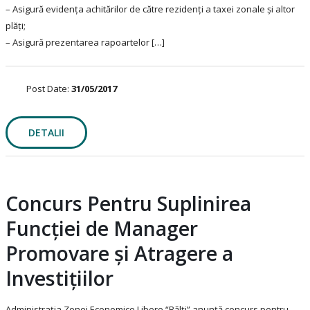
– Asigură evidența achitărilor de către rezidenți a taxei zonale și altor
plăți;
– Asigură prezentarea rapoartelor […]
Post Date:
31/05/2017
DETALII
Concurs Pentru Suplinirea
Funcției de Manager
Promovare și Atragere a
Investițiilor
Administrația Zonei Economice Libere “Bălți” anunță concurs pentru