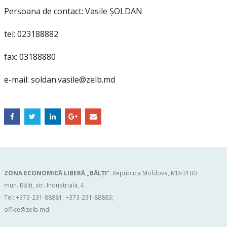
Persoana de contact: Vasile ȘOLDAN
tel: 023188882
fax: 03188880
e-mail:
soldan.vasile@zelb.md
ZONA ECONOMICĂ LIBERĂ „BĂLŢI”
. Republica Moldova, MD-3100
mun. Bălți, str. Industriala, 4.
Tel: +373-231-88881; +373-231-88883;
office@zelb.md
;