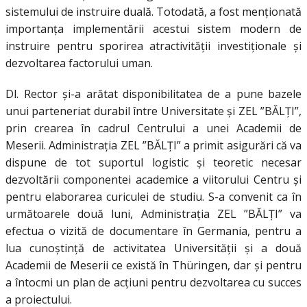
sistemului de instruire duală. Totodată, a fost menționată
importanța implementării acestui sistem modern de
instruire pentru sporirea atractivității investiționale și
dezvoltarea factorului uman.
Dl. Rector și-a arătat disponibilitatea de a pune bazele
unui parteneriat durabil între Universitate și ZEL ”BĂLȚI”,
prin crearea în cadrul Centrului a unei Academii de
Meserii. Administrația ZEL ”BĂLȚI” a primit asigurări că va
dispune de tot suportul logistic și teoretic necesar
dezvoltării componentei academice a viitorului Centru și
pentru elaborarea curiculei de studiu. S-a convenit ca în
următoarele două luni, Administrația ZEL ”BĂLȚI” va
efectua o vizită de documentare în Germania, pentru a
lua cunoștință de activitatea Universității și a două
Academii de Meserii ce există în Thüringen, dar și pentru
a întocmi un plan de acțiuni pentru dezvoltarea cu succes
a proiectului.