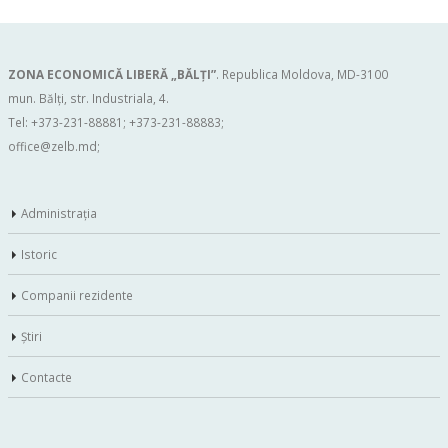
ZONA ECONOMICĂ LIBERĂ „BĂLŢI”
. Republica Moldova, MD-3100
mun. Bălți, str. Industriala, 4.
Tel: +373-231-88881; +373-231-88883;
office@zelb.md
;
Administraţia
Istoric
Companii rezidente
Ştiri
Contacte