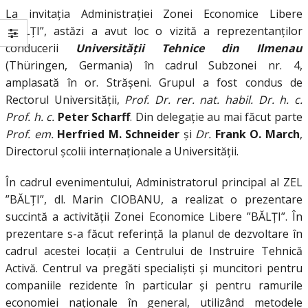
La invitația Administrației Zonei Economice Libere
”BĂLȚI”, astăzi a avut loc o vizită a reprezentanților
conducerii
Universității Tehnice din Ilmenau
(Thüringen, Germania) în cadrul Subzonei nr. 4,
amplasată în or. Strășeni. Grupul a fost condus de
Rectorul Universității,
Prof. Dr. rer. nat. habil. Dr. h. c.
Prof. h. c.
Peter Scharff
.
Din
delegație au mai făcut parte
Prof. em.
Herfried M. Schneider
și
Dr.
Frank O. March
,
Directorul școlii internaționale a Universității.
În cadrul evenimentului, Administratorul principal al ZEL
”BĂLȚI”, dl. Marin CIOBANU, a realizat o prezentare
succintă a activității Zonei Economice Libere ”BĂLȚI”. În
prezentare s-a făcut referință la planul de dezvoltare în
cadrul acestei locații a Centrului de Instruire Tehnică
Activă. Centrul va pregăti specialiști și muncitori pentru
companiile rezidente în particular și pentru ramurile
economiei naționale în general, utilizând metodele