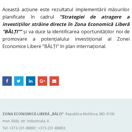
Această acțiune este rezultatul implementării măsurilor
planificate în cadrul
”Strategiei de atragere a
investițiilor străine directe în Zona Economică Liberă
”BĂLȚI””
și va duce la identificarea oportunităților noi de
promovare a potențialului investițional al Zonei
Economice Libere ”BĂLȚI” în plan internațional.
ZONA ECONOMICĂ LIBERĂ „BĂLŢI”
. Republica Moldova, MD-3100
mun. Bălți, str. Industriala, 4.
Tel: +373-231-88881; +373-231-88883;