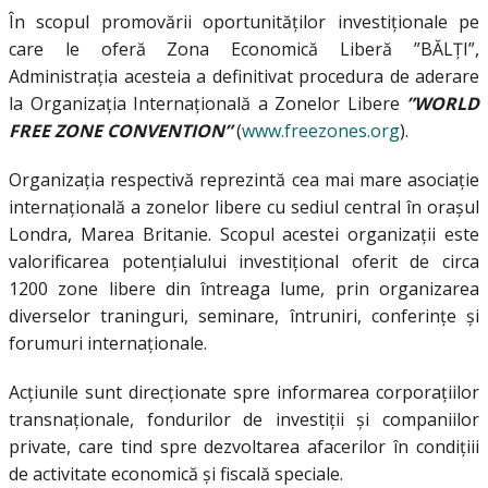
În scopul promovării oportunităților investiționale pe
care le oferă Zona Economică Liberă ”BĂLȚI”,
Administrația acesteia a definitivat procedura de aderare
la Organizația Internațională a Zonelor Libere
”WORLD
FREE ZONE CONVENTION”
(
www.freezones.org
).
Organizația respectivă reprezintă cea mai mare asociație
internațională a zonelor libere cu sediul central în orașul
Londra, Marea Britanie. Scopul acestei organizații este
valorificarea potențialului investițional oferit de circa
1200 zone libere din întreaga lume, prin organizarea
diverselor traninguri, seminare, întruniri, conferințe și
forumuri internaționale.
Acțiunile sunt direcționate spre informarea corporațiilor
transnaționale, fondurilor de investiții și companiilor
private, care tind spre dezvoltarea afacerilor în condițiii
de activitate economică și fiscală speciale.