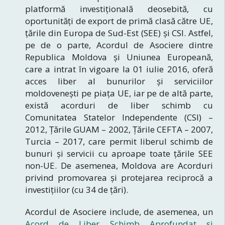
platformă investițională deosebită, cu
oportunități de export de primă clasă către UE,
țările din Europa de Sud-Est (SEE) și CSI. Astfel,
pe de o parte, Acordul de Asociere dintre
Republica Moldova și Uniunea Europeană,
care a intrat în vigoare la 01 iulie 2016, oferă
acces liber al bunurilor și serviciilor
moldovenești pe piața UE, iar pe de altă parte,
există acorduri de liber schimb cu
Comunitatea Statelor Independente (CSI) –
2012, Țările GUAM – 2002, Țările CEFTA – 2007,
Turcia – 2017, care permit liberul schimb de
bunuri și servicii cu aproape toate țările SEE
non-UE. De asemenea, Moldova are Acorduri
privind promovarea și protejarea reciprocă a
investițiilor (cu 34 de țări).
Acordul de Asociere include, de asemenea, un
Acord de Liber Schimb Aprofundat și