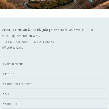
ZONA ECONOMICĂ LIBERĂ „BĂLŢI”
. Republica Moldova, MD-3100
mun. Bălți, str. Industriala, 4.
Tel: +373-231-88881; +373-231-88883;
office@zelb.md
;
Administraţia
Istoric
Companii rezidente
Ştiri
Contacte