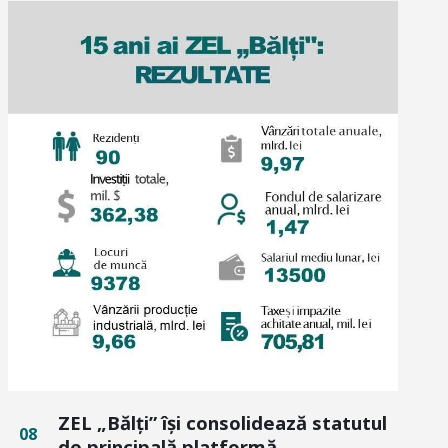
ZEL „Bălți” își consolidează statutul
08
de principală platformă