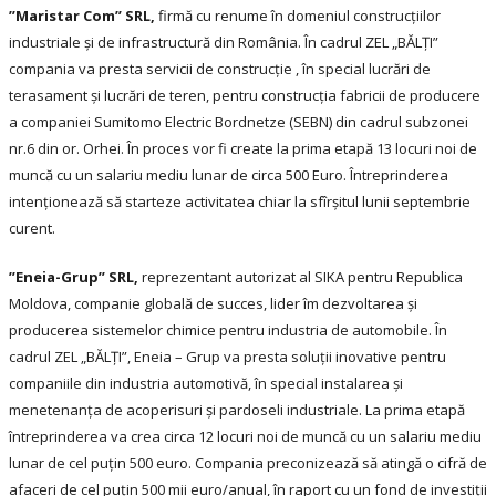
”Maristar Com
” SRL,
firmă cu renume în domeniul construcțiilor
industriale și de infrastructură din România. În cadrul ZEL „BĂLȚI”
compania va presta servicii de construcție , în special lucrări de
terasament și lucrări de teren, pentru construcția fabricii de producere
a companiei Sumitomo Electric Bordnetze (SEBN) din cadrul subzonei
nr.6 din or. Orhei. În proces vor fi create la prima etapă 13 locuri noi de
muncă cu un salariu mediu lunar de circa 500 Euro. Întreprinderea
intenționează să starteze activitatea chiar la sfîrșitul lunii septembrie
curent.
”Eneia-Grup” SRL,
reprezentant autorizat al SIKA pentru Republica
Moldova, companie globală de succes, lider îm dezvoltarea și
producerea sistemelor chimice pentru industria de automobile. În
cadrul ZEL „BĂLȚI”, Eneia – Grup va presta soluții inovative pentru
companiile din industria automotivă, în special instalarea și
menetenanța de acoperisuri și pardoseli industriale. La prima etapă
întreprinderea va crea circa 12 locuri noi de muncă cu un salariu mediu
lunar de cel puțin 500 euro. Compania preconizează să atingă o cifră de
afaceri de cel puțin 500 mii euro/anual, în raport cu un fond de investiții