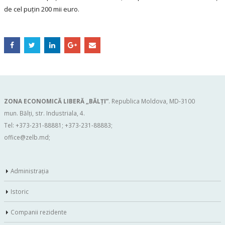
de cel puțin 200 mii euro.
ZONA ECONOMICĂ LIBERĂ „BĂLŢI”
. Republica Moldova, MD-3100
mun. Bălți, str. Industriala, 4.
Tel: +373-231-88881; +373-231-88883;
office@zelb.md
;
Administraţia
Istoric
Companii rezidente