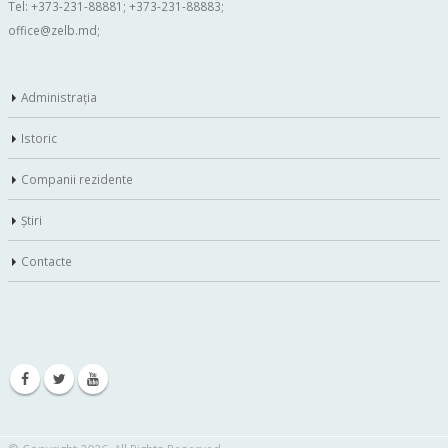
Tel: +373-231-88881; +373-231-88883;
office@zelb.md
;
Administraţia
Istoric
Companii rezidente
Ştiri
Contacte