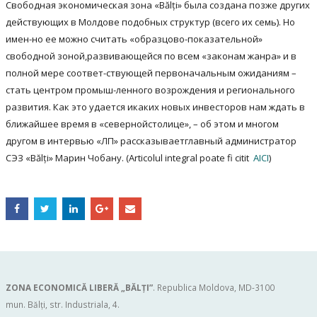
Свободная экономическая зона «Bălți» была создана позже других
действующих в Молдове подобных структур (всего их семь). Но
имен-но ее можно считать «образцово-показательной»
свободной зоной,развивающейся по всем «законам жанра» и в
полной мере соответ-ствующей первоначальным ожиданиям –
стать центром промыш-ленного возрождения и регионального
развития. Как это удается икаких новых инвесторов нам ждать в
ближайшее время в «севернойстолице», – об этом и многом
другом в интервью «ЛП» рассказываетглавный администратор
СЭЗ «Bălți» Марин Чобану. (Articolul integral poate fi citit
AICI
)
ZONA ECONOMICĂ LIBERĂ „BĂLŢI”
. Republica Moldova, MD-3100
mun. Bălți, str. Industriala, 4.