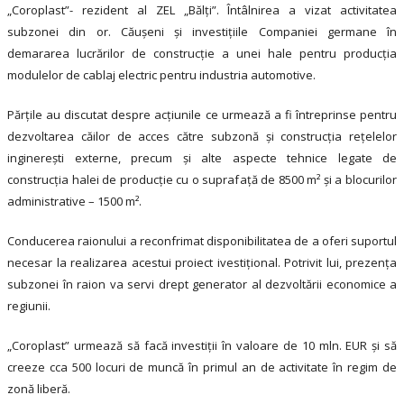
„Coroplast”- rezident al ZEL „Bălți”. Întâlnirea a vizat activitatea
subzonei din or. Căușeni și investițiile Companiei germane în
demararea lucrărilor de construcție a unei hale pentru producția
modulelor de cablaj electric pentru industria automotive.
Părțile au discutat despre acțiunile ce urmează a fi întreprinse pentru
dezvoltarea căilor de acces către subzonă și construcția rețelelor
inginerești externe, precum și alte aspecte tehnice legate de
construcția halei de producție cu o suprafață de 8500 m² și a blocurilor
administrative – 1500 m².
Conducerea raionului a reconfrimat disponibilitatea de a oferi suportul
necesar la realizarea acestui proiect ivestițional. Potrivit lui, prezența
subzonei în raion va servi drept generator al dezvoltării economice a
regiunii.
„Coroplast” urmează să facă investiții în valoare de 10 mln. EUR și să
creeze cca 500 locuri de muncă în primul an de activitate în regim de
zonă liberă.