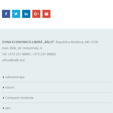
ZONA ECONOMICĂ LIBERĂ „BĂLŢI”
. Republica Moldova, MD-3100
mun. Bălți, str. Industriala, 4.
Tel: +373-231-88881; +373-231-88883;
office@zelb.md
;
Administraţia
Istoric
Companii rezidente
Ştiri