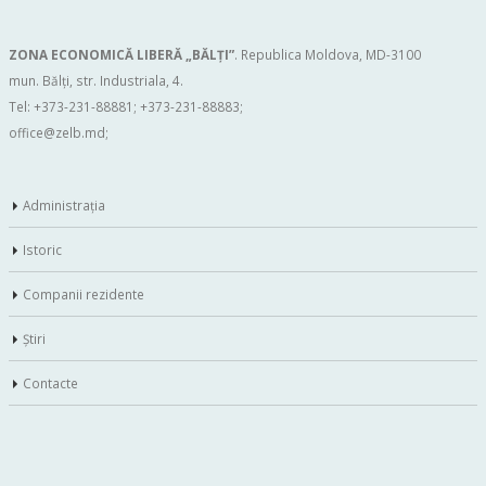
ZONA ECONOMICĂ LIBERĂ „BĂLŢI”
. Republica Moldova, MD-3100
mun. Bălți, str. Industriala, 4.
Tel: +373-231-88881; +373-231-88883;
office@zelb.md
;
Administraţia
Istoric
Companii rezidente
Ştiri
Contacte