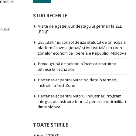
inanciar
ŞTIRI RECENTE
Vizita delegației Bundestagului german la ZEL
ciare;
„Bălți”
ZEL „Bălți” își consolidează statutul de principală
platformă investițională și industrială din cadrul
zonelor economice libere ale Republicii Moldova
Prima grupă de soldați a început instruirea
tehnică la TechZone
Parteneriat pentru viitor: soldații în termen,
instruiți la TechZone
Parteneriat pentru viitorul industriei: Program
integrat de instruire tehnică pentru tinerii militari
din Moldova
TOATE ŞTIRILE
iulie 2026
(2)