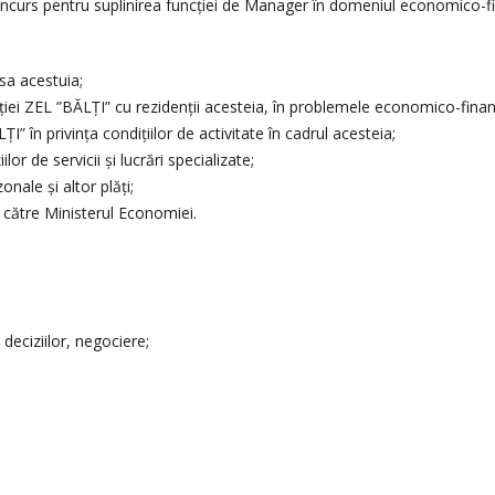
ncurs pentru suplinirea funcției de Manager în domeniul economico-f
psa acestuia;
ției ZEL ”BĂLȚI” cu rezidenții acesteia, în problemele economico-finan
” în privința condițiilor de activitate în cadrul acesteia;
or de servicii și lucrări specializate;
onale și altor plăți;
 către Ministerul Economiei.
deciziilor, negociere;