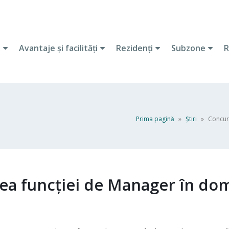
i
Avantaje şi facilităţi
Rezidenţi
Subzone
R
Prima pagină
»
Ştiri
»
Concur
rea funcției de Manager în do