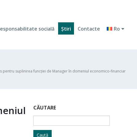
esponsabilitate socială
Ştiri
Contacte
Ro
s pentru suplinirea funcției de Manager în domeniul economico-financiar
meniul
CĂUTARE
Caută
după: