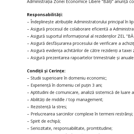
Administrația Zonei Economice Libere “Bălți” anunță co
Responsabilități:
– Îndeplinește atribuțiile Administratorului principal în li
– Asigură procesul de colaborare eficientă a Administra
– Asigură suportul informațional al rezidenților ZEL ”BĂLȚI
– Asigură desfășurarea procesului de verificare a achizițiil
– Asigură evidența achitărilor de către rezidenți a taxei z
– Asigură prezentarea rapoartelor trimestriale și anuale
Condiții și Cerințe:
– Studii superioare în domeniu economic;
– Experiență în domeniu cel puțin 3 ani;
– Aptitudini de comunicare, analiză sistemică de luare a 
– Abilități de middle / top management;
– Rezistență la stres;
– Prelucrearea sarcinilor complexe în termeni restrânşi;
– Spirit de echipă;
– Seriozitate, responsabilitate, promtitudine;