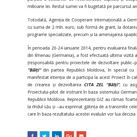
milioane lei. Restul sumei va fi bugetată pe parcursul an
Totodată, Agenţia de Cooperare Internaţională a Ger
cu suma de 2 mln. euro, sub formă de grant, la dotarea 
programe specializate, precum şi la amenajarea spațiilor
În perioada 20-24 ianuarie 2014, pentru evaluarea final
din Ilmenau (Germania), a fost efectuată ultima vizită 
(responsabilă pentru proiectele de dezvoltare public–pri
”Bălți”
din partea Republicii Moldova, în special cu Mi
manifestat intenţia de a participa la acest Proiect în ca
de crearea şi dezvoltarea
CITA ZEL ”Bălți”
, cu asi
Proiectului-pilot de instruire în baza sistemului German d
Republicii Moldova. Reprezentanţii GIZ au rămas foarte
la rîndul său şi –au exprimat gătinţa de a transmite cel
care în baza rezultatului acestei evaluări vor lua decizi