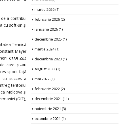
martie 2026
(1)
 de a contribui
februarie 2026
(2)
 cu soft-uri și
ianuarie 2026
(1)
decembrie 2025
(1)
sitatea Tehnică
martie 2024
(1)
Constant Mayer
nerii
CITA ZEL
decembrie 2023
(1)
ate care şi–au
august 2022
(2)
res sporit faţă
ea cu succes a
mai 2022
(1)
ntreg teritoriul
februarie 2022
(2)
lica Moldova şi
ermaniei (GIZ),
decembrie 2021
(11)
noiembrie 2021
(3)
octombrie 2021
(1)