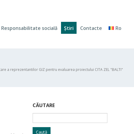
Responsabilitate socială
Ştiri
Contacte
Ro
are a reprezentantilor GIZ pentru evaluarea proiectului CITA ZEL "BALTI"
CĂUTARE
Caută
după: