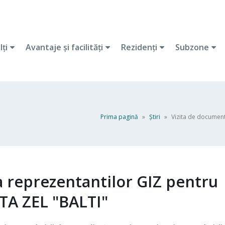
lţi
Avantaje şi facilităţi
Rezidenţi
Subzone
Prima pagină
»
Ştiri
»
Vizita de document
 reprezentantilor GIZ pentru
ITA ZEL "BALTI"