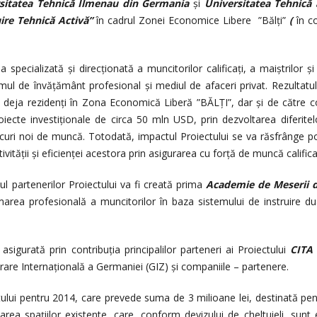
sitatea Tehnică Ilmenau din Germania
și
Universitatea Tehnică
ire Tehnică Activă”
în cadrul Zonei Economice Libere ”Bălți”
(
în c
ea specializată și direcționată a muncitorilor calificați, a maiștrilor ș
temul de învăţământ profesional și mediul de afaceri privat. Rezultatu
nt deja rezidenţi în Zona Economică Liberă ”BĂLȚI”, dar şi de către 
iecte investiționale de circa 50 mln USD, prin dezvoltarea diferitelo
uri noi de muncă. Totodată, impactul Proiectului se va răsfrânge po
ităţii şi eficienţei acestora prin asigurarea cu forţă de muncă califica
ul partenerilor Proiectului va fi creată prima
Academie de Meserii 
marea profesională a muncitorilor în baza sistemului de instruire dual
asigurată prin contribuția principalilor parteneri ai Proiectului
CITA 
re Internaţională a Germaniei (GIZ) şi companiile – partenere.
lui pentru 2014, care prevede suma de 3 milioane lei, destinată pen
tarea spațiilor existente, care, conform devizului de cheltuieli, sunt