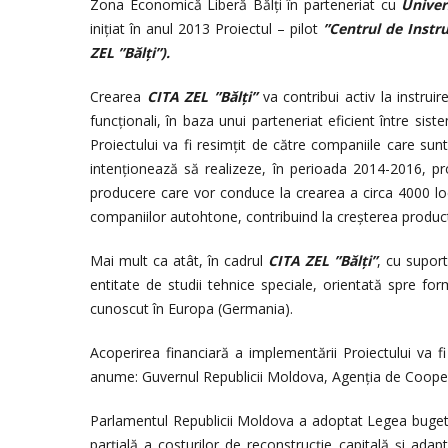
Zona Economică Liberă Bălţi în parteneriat cu
Univer
iniţiat în anul 2013 Proiectul – pilot
”Centrul de Instru
ZEL ”Bălți”).
Crearea
CITA ZEL ”Bălți”
va contribui activ la instruir
funcționali, în baza unui parteneriat eficient între sis
Proiectului va fi resimțit de către companiile care su
intenționează să realizeze, în perioada 2014-2016, pro
producere care vor conduce la crearea a circa 4000 loc
companiilor autohtone, contribuind la creşterea productiv
Mai mult ca atât, în cadrul
CITA ZEL ”Bălți”
, cu suport
entitate de studii tehnice speciale, orientată spre for
cunoscut în Europa (Germania).
Acoperirea financiară a implementării Proiectului va fi 
anume: Guvernul Republicii Moldova, Agenţia de Coopera
Parlamentul Republicii Moldova a adoptat Legea bugetu
parţială a costurilor de reconstrucție capitală și adap