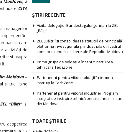
 a Moldovei,
a
ontinuare
CITA
ŞTIRI RECENTE
Vizita delegației Bundestagului german la ZEL
i a managerilor
„Bălți”
l implementării
ZEL „Bălți” își consolidează statutul de principală
companiile care
platformă investițională și industrială din cadrul
r activități de
zonelor economice libere ale Republicii Moldova
zitiv şi asupra
Prima grupă de soldați a început instruirea
tă.
tehnică la TechZone
din Moldova
–
Parteneriat pentru viitor: soldații în termen,
instruiți la TechZone
 şi trial, bine
Parteneriat pentru viitorul industriei: Program
integrat de instruire tehnică pentru tinerii militari
ZEL ”Bălți”
, și
din Moldova
TOATE ŞTIRILE
tru acoperirea
 estimate la 12
iulie 2026
(2)