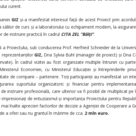
ului curent.
maniei
GIZ
și-a manifestat interesul faţă de acest Proiect prin acordul
sălilor de curs și a laboratorului cu echipament modern, la asigurarea
 de instruire practică în cadrul
CITA ZEL ”Bălți”
.
ă a Proiectului, sub conducerea Prof. Herfried Schneider de la Univer
a reprezentanților
GIZ,
Dna Sylvia Buhl (manager de proiect) și Dna 
vate). În cadrul vizitei au fost organizate multiple întruniri cu parte
nisterul Economiei, cu Ministerul Educaţiei şi întreprinderile priv
litate de companii – partenere. Toţi participanţii au manifestat un inte
gurarea suportului organizatoric şi financiar pentru implementar
e instruire profesională, care ulterior va fi posibil de multiplicat pe î
 impresionaţi de entuziasmul şi importanţa Proiectului pentru Repub
e mai înalte aprecieri factorilor de decizie a Agenţiei de Cooperare a G
a de a oferi sau nu grantul în mărime de cca.
2 mln euro.