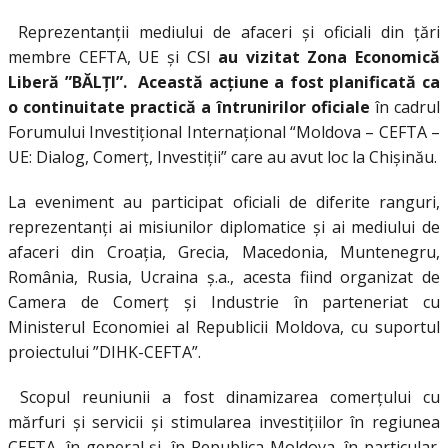
Reprezentanții mediului de afaceri și oficiali din țări
membre CEFTA, UE și CSI
au vizitat Zona Economică
Liberă ”BĂLȚI”. Această acțiune a fost planificată ca
o continuitate practică a întrunirilor oficiale
în cadrul
Forumului Investiţional Internaţional “Moldova – CEFTA –
UE: Dialog, Comerţ, Investiţii” care au avut loc la Chișinău.
La eveniment au participat oficiali de diferite ranguri,
reprezentanţi ai misiunilor diplomatice și ai mediului de
afaceri din Croația, Grecia, Macedonia, Muntenegru,
România, Rusia, Ucraina ș.a., acesta fiind organizat de
Camera de Comerţ şi Industrie în parteneriat cu
Ministerul Economiei al Republicii Moldova, cu suportul
proiectului ”DIHK-CEFTA”.
Scopul reuniunii a fost dinamizarea comerţului cu
mărfuri şi servicii şi stimularea investiţiilor în regiunea
CEFTA, în general şi, în Republica Moldova, în particular.