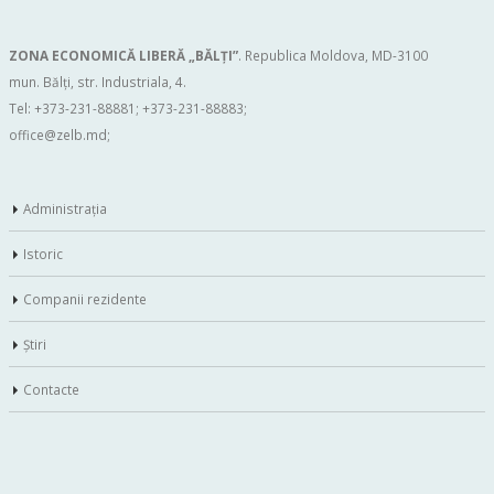
ZONA ECONOMICĂ LIBERĂ „BĂLŢI”
. Republica Moldova, MD-3100
mun. Bălți, str. Industriala, 4.
Tel: +373-231-88881; +373-231-88883;
office@zelb.md
;
Administraţia
Istoric
Companii rezidente
Ştiri
Contacte