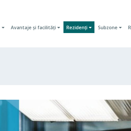
i
Avantaje şi facilităţi
Rezidenţi
Subzone
R