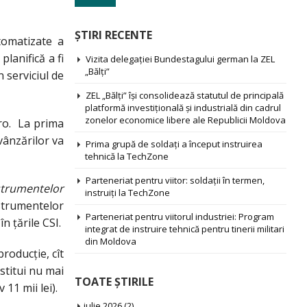
ŞTIRI RECENTE
tomatizate a
lanifică a fi
Vizita delegației Bundestagului german la ZEL
„Bălți”
 serviciul de
ZEL „Bălți” își consolidează statutul de principală
platformă investițională și industrială din cadrul
zonelor economice libere ale Republicii Moldova
uro. La prima
vânzărilor va
Prima grupă de soldați a început instruirea
tehnică la TechZone
Parteneriat pentru viitor: soldații în termen,
nstrumentelor
instruiți la TechZone
strumentelor
Parteneriat pentru viitorul industriei: Program
n ţările CSI.
integrat de instruire tehnică pentru tinerii militari
din Moldova
producţie, cît
stitui nu mai
TOATE ŞTIRILE
11 mii lei).
iulie 2026
(2)