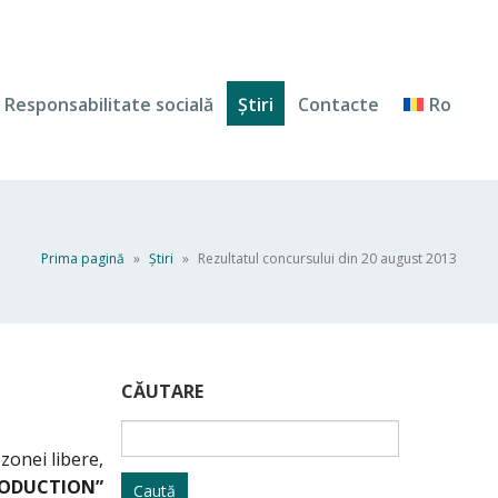
Responsabilitate socială
Ştiri
Contacte
Ro
Prima pagină
»
Ştiri
»
Rezultatul concursului din 20 august 2013
CĂUTARE
Caută
după:
zonei libere,
RODUCTION”