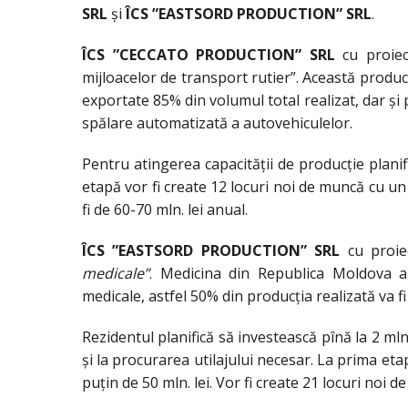
SRL
şi
ÎCS ”EASTSORD PRODUCTION” SRL
.
ÎCS ”CECCATO PRODUCTION” SRL
cu proiec
mijloacelor de transport rutier”. Această produc
exportate 85% din volumul total realizat, dar şi
spălare automatizată a autovehiculelor.
Pentru atingerea capacităţii de producţie plani
etapă vor fi create 12 locuri noi de muncă cu un 
fi de 60-70 mln. lei anual.
ÎCS ”EASTSORD PRODUCTION” SRL
cu proie
medicale”
. Medicina din Republica Moldova a
medicale, astfel 50% din producţia realizată va fi 
Rezidentul planifică să investească pînă la 2 mln.
şi la procurarea utilajului necesar. La prima et
puţin de 50 mln. lei. Vor fi create 21 locuri noi 