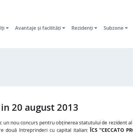
lţi
Avantaje şi facilităţi
Rezidenţi
Subzone
din 20 august 2013
oc un nou concurs pentru obţinerea statutului de rezident al 
 două întreprinderi cu capital italian:
ÎCS ”CECCATO P