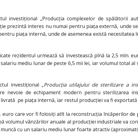
tul investiţional „Producţia complexelor de spălătorii au
ţie prezintă interes nu numai pentru piaţa externă, unde se p
 pentru piaţa internă, unde de asemenea există necesitatea în
ficate rezidentul urmează să investească pînă la 2,5 mln. e
salariu mediu lunar de peste 6,5 mii lei, iar volumul total al 
ctul investiţional
„Producția utilajului de sterilizare a i
re nevoie de echipament modern pentru sterilizarea in
livrată pe piaţa internă, iar restul producţiei va fi exportată î
 euro care vor fi folosiţi atît la reconstrucția încăperilor de 
apă volumul vânzărilor anuale al producţiei industriale va con
de muncă cu un salariu mediu lunar foarte atractiv (aproximativ 