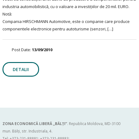
industria automobilistică, cu o valoare a investițiilor de 20 mil. EURO.
Notă:
Compania HIRSCHMANN Automotive, este o companie care produce
componentele electronice pentru autoturisme (senzori, […]
Post Date:
13/09/2010
DETALII
ZONA ECONOMICĂ LIBERĂ „BĂLŢI”
. Republica Moldova, MD-3100
mun. Bălți, str. Industriala, 4.
Tel: +373-231-88881; +373-231-88883;