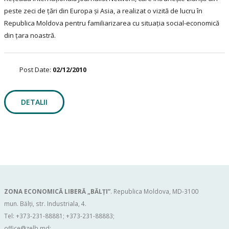
peste zeci de ţări din Europa şi Asia, a realizat o vizită de lucru în
Republica Moldova pentru familiarizarea cu situaţia social-economică
din ţara noastră.
Post Date:
02/12/2010
DETALII
ZONA ECONOMICĂ LIBERĂ „BĂLŢI”
. Republica Moldova, MD-3100
mun. Bălți, str. Industriala, 4.
Tel: +373-231-88881; +373-231-88883;
office@zelb.md
;