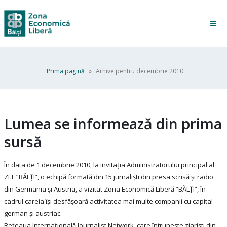
Prima pagină
»
Arhive pentru decembrie 2010
Lumea se informează din prima
sursă
În data de 1 decembrie 2010, la invitația Administratorului principal al
ZEL ”BĂLȚI”, o echipă formată din 15 jurnalişti din presa scrisă şi radio
din Germania şi Austria, a vizitat Zona Economică Liberă ”BĂLȚI”, în
cadrul careia își desfășoară activitatea mai multe companii cu capital
german și austriac.
Reţeaua Internaţională Journalist Network, care întruneşte ziarişti din