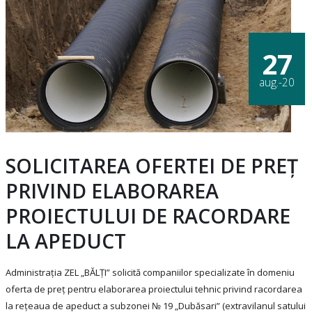
27
aug.-20
SOLICITAREA OFERTEI DE PREȚ
PRIVIND ELABORAREA
PROIECTULUI DE RACORDARE
LA APEDUCT
Administrația ZEL „BĂLȚI” solicită companiilor specializate în domeniu
oferta de preț pentru elaborarea proiectului tehnic privind racordarea
la rețeaua de apeduct a subzonei № 19 „Dubăsari” (extravilanul satului