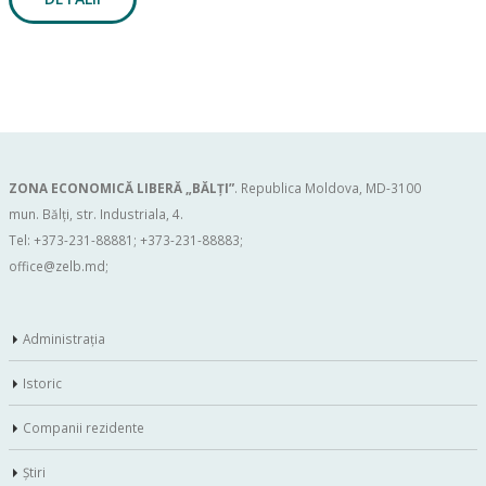
ZONA ECONOMICĂ LIBERĂ „BĂLŢI”
. Republica Moldova, MD-3100
mun. Bălți, str. Industriala, 4.
Tel: +373-231-88881; +373-231-88883;
office@zelb.md
;
Administraţia
Istoric
Companii rezidente
Ştiri