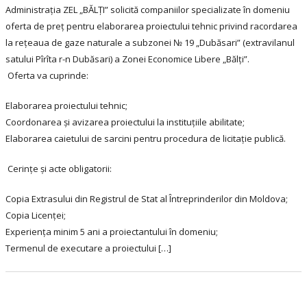
Administrația ZEL „BĂLȚI” solicită companiilor specializate în domeniu
oferta de preț pentru elaborarea proiectului tehnic privind racordarea
la rețeaua de gaze naturale a subzonei № 19 „Dubăsari” (extravilanul
satului Pîrîta r-n Dubăsari) a Zonei Economice Libere „Bălți”.
Oferta va cuprinde:
Elaborarea proiectului tehnic;
Coordonarea și avizarea proiectului la instituțiile abilitate;
Elaborarea caietului de sarcini pentru procedura de licitație publică.
Cerințe și acte obligatorii:
Copia Extrasului din Registrul de Stat al Întreprinderilor din Moldova;
Copia Licenței;
Experiența minim 5 ani a proiectantului în domeniu;
Termenul de executare a proiectului […]