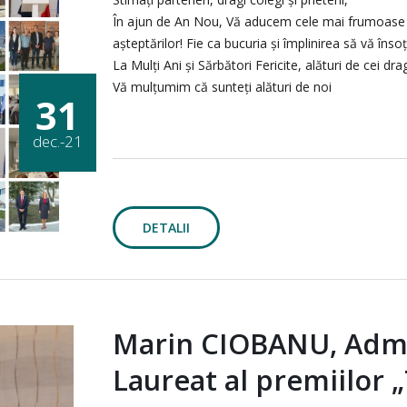
În ajun de An Nou, Vă aducem cele mai frumoase ur
așteptărilor! Fie ca bucuria și împlinirea să vă înso
La Mulți Ani și Sărbători Fericite, alături de cei drag
Vă mulțumim că sunteți alături de noi
31
dec.-21
DETALII
Marin CIOBANU, Admin
Laureat al premiilor