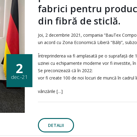
fabrici pentru produc
din fibră de sticlă.
Joi, 2 decembrie 2021, compania “BauTex Composi
un acord cu Zona Economică Liberă “Bălți”, subzona
Întreprinderea va fi amplasată pe o suprafață de 14
2
uzinei cu echipamente moderne vor fi investite, în
Se preconizează că în 2022:
dec.-21
vor fi create 100 de noi locuri de muncă în cadrul î
vânzările […]
DETALII