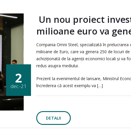
Un nou proiect invest
milioane euro va gen
Compania Omni Steel, specializată în prelucrarea oț
milioane de Euro, care va genera 250 de locuri de
achiziționată de la agenții economici locali și va f
redus asupra mediului.
2
Prezent la evenimentul de lansare, Ministrul Economi
încrederea că acest exemplu va […]
dec.-21
DETALII