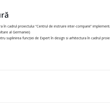
ură
ura în cadrul proiectului “Centrul de instruire inter-companii” implem
ltare al Germaniei)
 suplinirea funcției de Expert în design si arhitectura în cadrul proiec