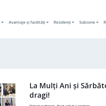
i
Avantaje şi facilităţi
Rezidenţi
Subzone
R
La Mulți Ani și Sărbăto
dragi!
Stimați parteneri, dragi colegi și prieteni,