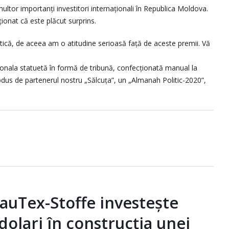
ultor importanți investitori internaționali în Republica Moldova.
onat că este plăcut surprins.
că, de aceea am o atitudine serioasă față de aceste premii. Vă
onala statuetă în formă de tribună, confecţionată manual la
odus de partenerul nostru „Sălcuţa”, un „Almanah Politic-2020”,
uTex-Stoffe investește
dolari în construcția unei