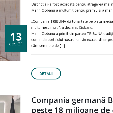
Distincția i-a fost acordată pentru atragerea mai m
Marin Ciobanu a mulțumit pentru premiu și a menți
„Compania TRIBUNA dă tonalitate pe piața mediati
mulțumesc mult!”, a declarat Ciobanu.
13
Marin Ciobanu a primit din partea TRIBUNA tradiţi
comanda portalului nostru, un vin extraordinar pr
dec.-21
cărți semnate de […]
DETALII
Compania germană Ba
peste 18 milioane de 