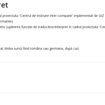
ret
ul proiectului “Centrul de instruire inter-companii” implementat de GI
ermaniei)
 suplinirea funcției de traducător/interpret în cadrul proiectului “Ce
inal, limba sursă fiind româna sau germana, după caz;