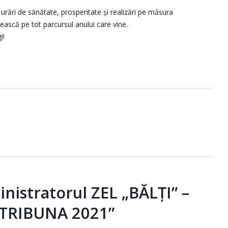
ări de sănătate, prosperitate și realizări pe măsura
țească pe tot parcursul anului care vine.
i!
istratorul ZEL „BĂLȚI” –
 „TRIBUNA 2021”