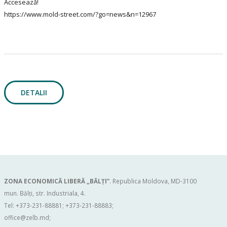
Accesează!
https://www.mold-street.com/?go=news&n=12967
DETALII
ZONA ECONOMICĂ LIBERĂ „BĂLŢI”
. Republica Moldova, MD-3100
mun. Bălți, str. Industriala, 4.
Tel: +373-231-88881; +373-231-88883;
office@zelb.md
;