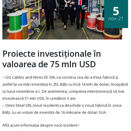
5
nov.-21
Proiecte investiționale în
valoarea de 75 mln USD
– GG Cables and Wires EE SRL va construi cea de-a treia fabrică și
astfel își va mări investiția în ZEL Bălți cu încă 14 mln de dolari, începând
cu luna noiembrie a.c. De asemenea, compania intenționează să mai
investească 51 mln USD, în următorii 3 ani.
– Omni Steel SRL (noul rezident) va deschide o nouă fabrică în zona
Bălți, cu un volum de investiții de 16 milioane de dolari SUA.
Află acum informația despre noul rezident !