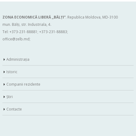
ZONA ECONOMICĂ LIBERĂ „BĂLŢI”
. Republica Moldova, MD-3100
mun. Bălți, str. Industriala, 4.
Tel: +373-231-88881; +373-231-88883;
office@zelb.md
;
Administraţia
Istoric
Companii rezidente
Ştiri
Contacte