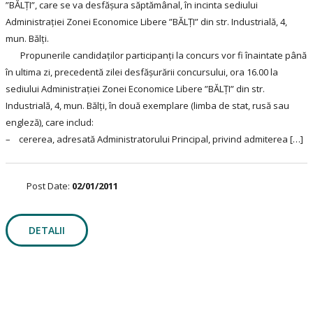
”BĂLŢI”, care se va desfăşura săptămânal, în incinta sediului
Administraţiei Zonei Economice Libere ”BĂLŢI” din str. Industrială, 4,
mun. Bălţi.
Propunerile candidaţilor participanţi la concurs vor fi înaintate până
în ultima zi, precedentă zilei desfăşurării concursului, ora 16.00 la
sediului Administraţiei Zonei Economice Libere ”BĂLŢI” din str.
Industrială, 4, mun. Bălţi, în două exemplare (limba de stat, rusă sau
engleză), care includ:
– cererea, adresată Administratorului Principal, privind admiterea […]
Post Date:
02/01/2011
DETALII