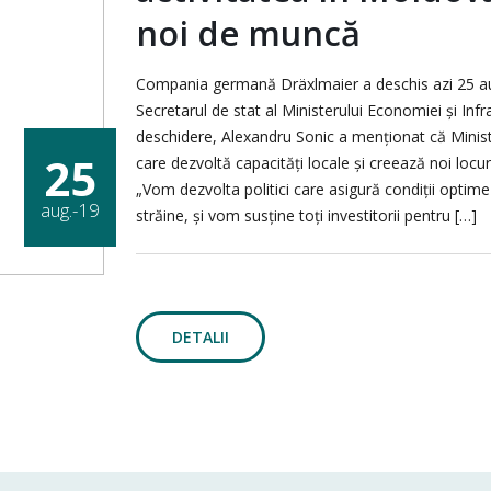
noi de muncă
Compania germană Dräxlmaier a deschis azi 25 aug
Secretarul de stat al Ministerului Economiei și Infr
deschidere, Alexandru Sonic a menționat că Minister
25
care dezvoltă capacități locale și creează noi loc
„Vom dezvolta politici care asigură condiții optime 
aug.-19
străine, și vom susține toți investitorii pentru […]
DETALII