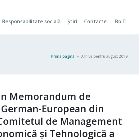
Responsabilitate socială
Ştiri
Contacte
Ro
Prima pagină
»
Arhive pentru august 2019
t un Memorandum de
l German-European din
i Comitetul de Management
onomică și Tehnologică a