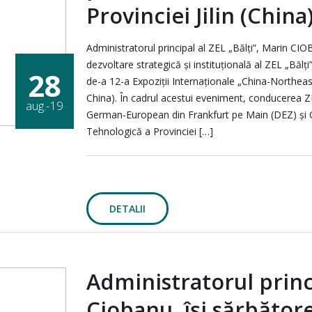
Provinciei Jilin (China)
Administratorul principal al ZEL „Bălți”, Marin CIO
dezvoltare strategică și instituțională al ZEL „Bălți
28
de-a 12-a Expoziții Internaționale „China-Northeast
China). În cadrul acestui eveniment, conducerea 
aug.-19
German-European din Frankfurt pe Main (DEZ) și
Tehnologică a Provinciei […]
DETALII
Administratorul princi
Ciobanu, își sărbătore