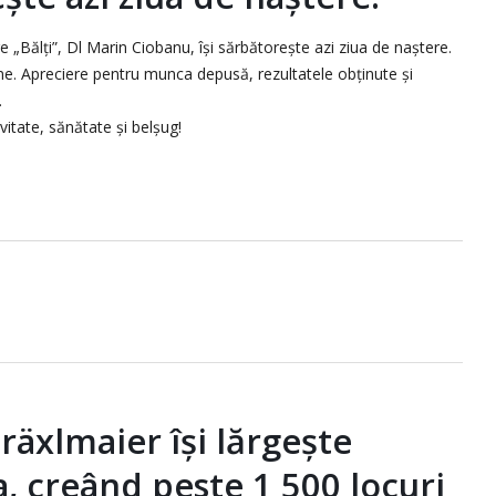
 „Bălți”, Dl Marin Ciobanu, își sărbătorește azi ziua de naștere.
 bine. Apreciere pentru munca depusă, rezultatele obținute și
.
vitate, sănătate și belșug!
xlmaier își lărgește
a, creând peste 1 500 locuri