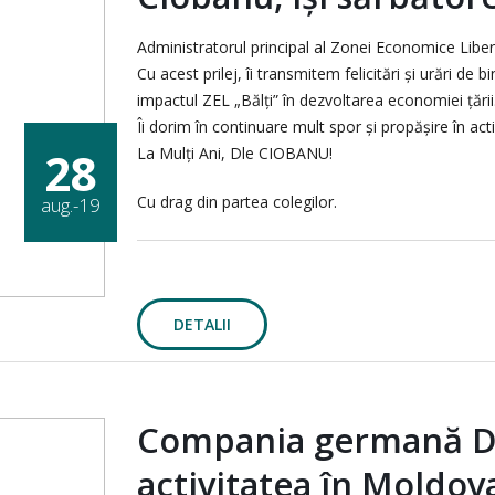
Administratorul principal al Zonei Economice Libere
Cu acest prilej, îi transmitem felicitări și urări de
impactul ZEL „Bălți” în dezvoltarea economiei țării
Îi dorim în continuare mult spor și propășire în acti
28
La Mulți Ani, Dle CIOBANU!
Cu drag din partea colegilor.
aug.-19
DETALII
Compania germană Drä
activitatea în Moldov