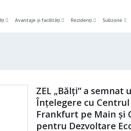
lţi
Avantaje şi facilităţi
Rezidenţi
Subzone
ZEL „Bălți” a semna
Înțelegere cu Centru
Frankfurt pe Main ș
pentru Dezvoltare Ec