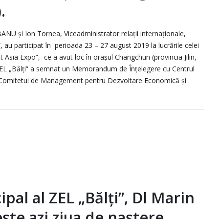
.
BANU și Ion Tornea, Viceadministrator relații internaționale,
”, au participat în perioada 23 – 27 august 2019 la lucrările celei
 Asia Expo”, ce a avut loc în orașul Changchun (provincia Jilin,
ZEL „Bălți” a semnat un Memorandum de Înțelegere cu Centrul
 Comitetul de Management pentru Dezvoltare Economică și
pal al ZEL „Bălți”, Dl Marin
ște azi ziua de naștere.