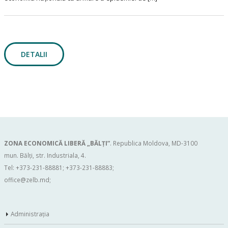
DETALII
ZONA ECONOMICĂ LIBERĂ „BĂLŢI”
. Republica Moldova, MD-3100
mun. Bălți, str. Industriala, 4.
Tel: +373-231-88881; +373-231-88883;
office@zelb.md
;
Administraţia