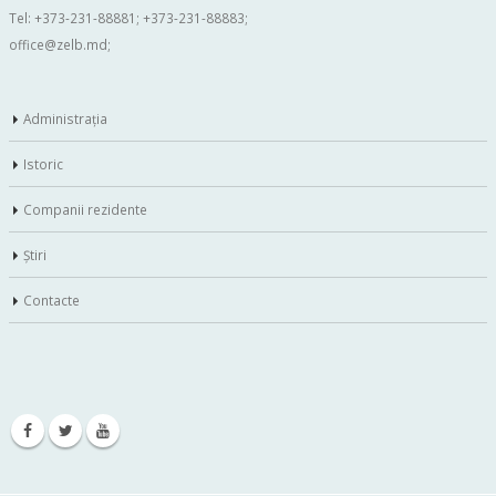
Tel: +373-231-88881; +373-231-88883;
office@zelb.md
;
Administraţia
Istoric
Companii rezidente
Ştiri
Contacte