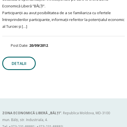
Economică Liberă ”BĂLȚI”.
Participanții au avut posibilitatea de a se familiariza cu ofertele
întreprinderilor participante, informaţii referitor la potenţialul economic
al Turciei și […]
Post Date:
20/09/2012
DETALII
ZONA ECONOMICĂ LIBERĂ „BĂLŢI”
. Republica Moldova, MD-3100
mun. Bălți, str. Industriala, 4.
Tel: +373-231-88881; +373-231-88883;