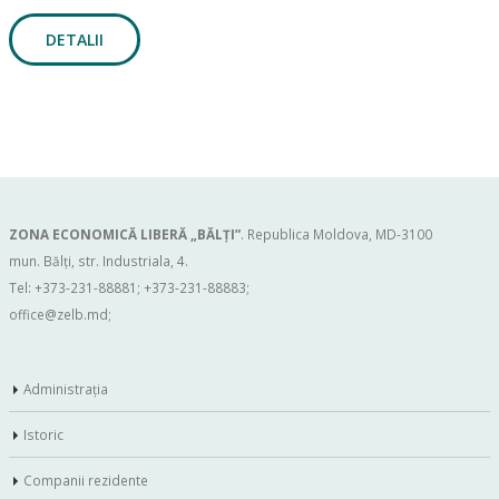
DETALII
ZONA ECONOMICĂ LIBERĂ „BĂLŢI”
. Republica Moldova, MD-3100
mun. Bălți, str. Industriala, 4.
Tel: +373-231-88881; +373-231-88883;
office@zelb.md
;
Administraţia
Istoric
Companii rezidente