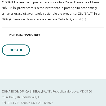
CIOBANU, a realizat o prezentare succintă a Zonei Economice Libere
”BĂLȚI”. În prezentare s-a făcut referință la potențialul economic și
uman al orașului, avantajele regionale ale prezenței ZEL ”BĂLȚI” în or.
Bălți și planul de dezvoltare a acesteia. Totodată, a fost […]
Post Date:
15/03/2013
DETALII
ZONA ECONOMICĂ LIBERĂ „BĂLŢI”
. Republica Moldova, MD-3100
mun. Bălți, str. Industriala, 4.
Tel: +373-231-88881; +373-231-88883;