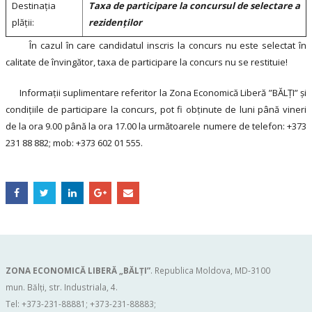
Destinaţia
Taxa de participare la concursul de selectare a
plăţii:
rezidenților
În cazul în care candidatul inscris la concurs nu este selectat în
calitate de învingător, taxa de participare la concurs nu se restituie!
Informaţii suplimentare referitor la Zona Economică Liberă ”BĂLŢI” şi
condiţiile de participare la concurs, pot fi obţinute de luni până vineri
de la ora 9.00 până la ora 17.00 la următoarele numere de telefon: +373
231 88 882; mob: +373 602 01 555.
ZONA ECONOMICĂ LIBERĂ „BĂLŢI”
. Republica Moldova, MD-3100
mun. Bălți, str. Industriala, 4.
Tel: +373-231-88881; +373-231-88883;