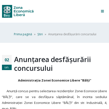
Prima pagină
»
Ştiri
»
Anunțarea desfășurării concursului
Anunțarea desfășurării
02
concursului
ian.
Administraţia Zonei Economice Libere ”Bălţi”
Anunţă concus pentru selectarea rezidenţilor Zonei Econoice Libere
”BĂLŢI”, care se va desfăşura săptămânal, în incinta sediului
Administraţiei Zonei Economice Libere ”BĂLŢI” din str. Industrială, 4,
mun. Bălţi.