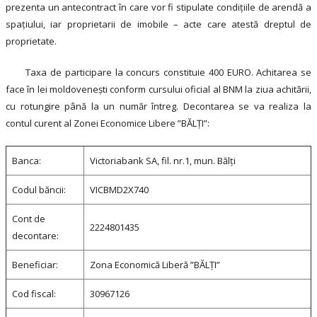
prezenta un antecontract în care vor fi stipulate condiţiile de arendă a
spaţiului, iar proprietarii de imobile – acte care atestă dreptul de
proprietate.
Taxa de participare la concurs constituie 400 EURO. Achitarea se
face în lei moldoveneşti conform cursului oficial al BNM la ziua achitării,
cu rotungire până la un număr întreg. Decontarea se va realiza la
contul curent al Zonei Economice Libere ”BĂLŢI”:
Banca:
Victoriabank SA, fil. nr.1, mun. Bălţi
Codul băncii:
VICBMD2X740
Cont de
2224801435
decontare:
Beneficiar:
Zona Economică Liberă ”BĂLŢI”
Cod fiscal:
30967126