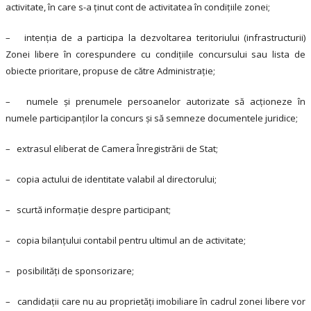
activitate, în care s-a ţinut cont de activitatea în condiţiile zonei;
– intenţia de a participa la dezvoltarea teritoriului (infrastructurii)
Zonei libere în corespundere cu condiţiile concursului sau lista de
obiecte prioritare, propuse de către Administraţie;
– numele şi prenumele persoanelor autorizate să acţioneze în
numele participanţilor la concurs şi să semneze documentele juridice;
– extrasul eliberat de Camera Înregistrării de Stat;
– copia actului de identitate valabil al directorului;
– scurtă informaţie despre participant;
– copia bilanţului contabil pentru ultimul an de activitate;
– posibilităţi de sponsorizare;
– candidaţii care nu au proprietăţi imobiliare în cadrul zonei libere vor