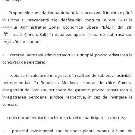
Propunerile candidaţilor participanţi la concurs vor fi înaintate până
în ultima zi, precedentă zilei desfăşurării concursului, ora 16.00 la
sediului Administraţiei Zonei Economice Libere ”BĂLŢI” din str.
Industrială, 4, mun. Bălţi, în două exemplare (limba de stat, rusă sau
engleză), care includ:
– cererea, adresată Administratorului Principal, privind admiterea la
concursul de selectare;
– copia certificatului de înregistrare în calitate de subiect al activităţii
antreprenoriale în Republica Moldova, eliberat de către Camera
Înregistrării de Stat sau scrisoare de garanţie privind constituirea şi
înregistrarea persoanei juridice respective, în caz de învingere la
concurs;
– copia documentului de achitare a taxei de participare la concurs;
– proiectul investiţional sau business-planul pentru 2-3 ani de