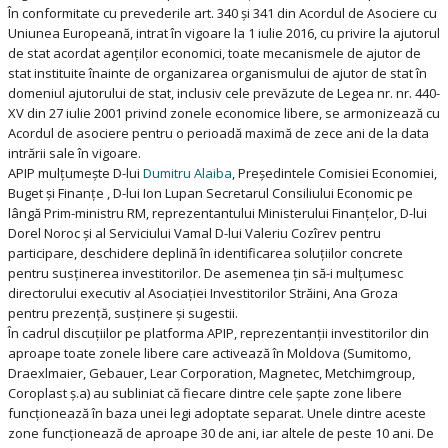
În conformitate cu prevederile art. 340 și 341 din Acordul de Asociere cu
Uniunea Europeană, intrat în vigoare la 1 iulie 2016, cu privire la ajutorul
de stat acordat agenților economici, toate mecanismele de ajutor de
stat instituite înainte de organizarea organismului de ajutor de stat în
domeniul ajutorului de stat, inclusiv cele prevăzute de Legea nr. nr. 440-
XV din 27 iulie 2001 privind zonele economice libere, se armonizează cu
Acordul de asociere pentru o perioadă maximă de zece ani de la data
intrării sale în vigoare.
APIP mulțumește D-lui
Dumitru Alaiba
, Președintele Comisiei Economiei,
Buget și Finanțe , D-lui Ion Lupan Secretarul Consiliului Economic pe
lângă Prim-ministru RM, reprezentantului Ministerului Finanțelor, D-lui
Dorel Noroc și al Serviciului Vamal D-lui Valeriu Cozîrev pentru
participare, deschidere deplină în identificarea soluțiilor concrete
pentru susținerea investitorilor. De asemenea țin să-i mulțumesc
directorului executiv al Asociației Investitorilor Străini, Ana Groza
pentru prezență, susținere și sugestii.
În cadrul discuțiilor pe platforma APIP, reprezentanții investitorilor din
aproape toate zonele libere care activează în Moldova (Sumitomo,
Draexlmaier, Gebauer, Lear Corporation, Magnetec, Metchimgroup,
Coroplast ș.a) au subliniat că fiecare dintre cele șapte zone libere
funcționează în baza unei legi adoptate separat. Unele dintre aceste
zone funcționează de aproape 30 de ani, iar altele de peste 10 ani. De