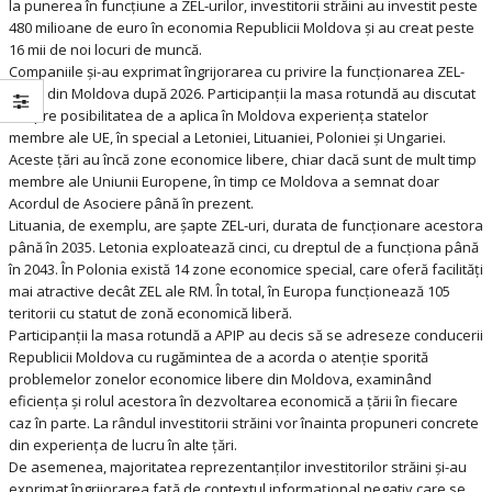
la punerea în funcțiune a ZEL-urilor, investitorii străini au investit peste
480 milioane de euro în economia Republicii Moldova și au creat peste
16 mii de noi locuri de muncă.
Companiile și-au exprimat îngrijorarea cu privire la funcționarea ZEL-
urilor din Moldova după 2026. Participanții la masa rotundă au discutat
despre posibilitatea de a aplica în Moldova experiența statelor
membre ale UE, în special a Letoniei, Lituaniei, Poloniei și Ungariei.
Aceste țări au încă zone economice libere, chiar dacă sunt de mult timp
membre ale Uniunii Europene, în timp ce Moldova a semnat doar
Acordul de Asociere până în prezent.
Lituania, de exemplu, are șapte ZEL-uri, durata de funcționare acestora
până în 2035. Letonia exploatează cinci, cu dreptul de a funcționa până
în 2043. În Polonia există 14 zone economice special, care oferă facilități
mai atractive decât ZEL ale RM. În total, în Europa funcționează 105
teritorii cu statut de zonă economică liberă.
Participanții la masa rotundă a APIP au decis să se adreseze conducerii
Republicii Moldova cu rugămintea de a acorda o atenție sporită
problemelor zonelor economice libere din Moldova, examinând
eficiența și rolul acestora în dezvoltarea economică a țării în fiecare
caz în parte. La rândul investitorii străini vor înainta propuneri concrete
din experiența de lucru în alte țări.
De asemenea, majoritatea reprezentanților investitorilor străini și-au
exprimat îngrijorarea față de contextul informațional negativ care se