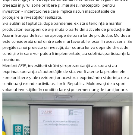
creează în jurul zonelor libere și, mai ales, inacceptabil pentru
investitori – incertitudinea care implică riscuri inacceptabile de
protejare a investițiilor realizate.
S-a subliniat faptul că, după pandemie, există o tendință a marilor
producători europeni de a-și muta o parte din activele de producție din
Asia în Europa de Est, mai aproape de baza lor de producție. Moldova
este considerată unul dintre cele mai favorabile locuri în acest sens. Se
pregătesc noi proiecte și investiții, dar soarta lor va depinde direct de
condițiile în care vor putea fi implementate, au subliniat participanții la
reuniune.
Membrii APIP, investitorii străini și reprezentanții acestora și-au
exprimat speranța că autoritățile de stat vor fi atente la problemele
zonelor libere și ale rezidenților acestora, exprimându-și dorința de a
continua și extinde activitatea lor în Republica Moldova și de a spori
volumul investițiilor în condiții clare și pe termen lung de funcționare.