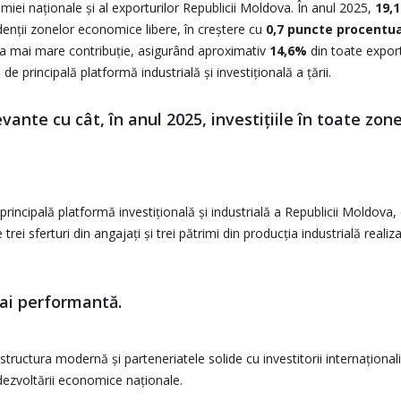
miei naționale și al exporturilor Republicii Moldova. În anul 2025,
19,
zidenții zonelor economice libere, în creștere cu
0,7 puncte procentu
cea mai mare contribuție, asigurând aproximativ
14,6%
din toate export
 principală platformă industrială și investițională a țării.
ante cu cât, în anul 2025, investițiile în toate zon
 principală platformă investițională și industrială a Republicii Moldova
trei sferturi din angajați și trei pătrimi din producția industrială realiz
ai performantă.
structura modernă și parteneriatele solide cu investitorii internațional
dezvoltării economice naționale.