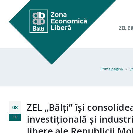
ZEL Bă
Prima pagină
»
Şt
ZEL „Bălți” își consolid
08
investițională și indust
iul.
libere ale Republicii M