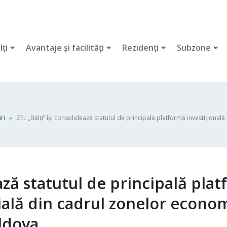
lţi
Avantaje şi facilităţi
Rezidenţi
Subzone
iri
»
ZEL „Bălți” își consolidează statutul de principală platformă investițional
ează statutul de principală pla
rială din cadrul zonelor econo
oldova