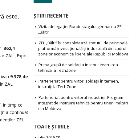
ŞTIRI RECENTE
ră este,
Vizita delegației Bundestagului german la ZEL
„Bălți”
ZEL „Bălți” își consolidează statutul de principală
”:
362,4
platformă investițională și industrială din cadrul
zonelor economice libere ale Republicii Moldova
 iar ZAL „Expo-
Prima grupă de soldați a început instruirea
tehnică la TechZone
ctivau
9.378 de
Parteneriat pentru viitor: soldații în termen,
în ZAL
instruiți la TechZone
Parteneriat pentru viitorul industriei: Program
integrat de instruire tehnică pentru tinerii militari
, în timp ce
din Moldova
ți” a continuat
idenților ZEL
TOATE ŞTIRILE
iulie 2026
(2)