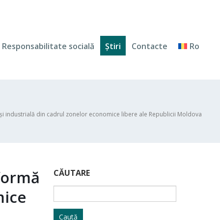
Responsabilitate socială
Ştiri
Contacte
Ro
ă și industrială din cadrul zonelor economice libere ale Republicii Moldova
tformă
CĂUTARE
Caută
mice
după: