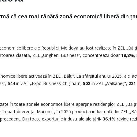
irmă că cea mai tânără zonă economică liberă din ța
 economice libere ale Republicii Moldova au fost realizate în ZEL „Bălți
ătoarea clasată, ZEL „Ungheni-Business”, concentrează doar
18,8%
,
nomice libere activează în ZEL „Bălți”. La sfârșitul anului 2025, aici a
ss”,
544
în ZAL „Expo-Business-Chișinău”,
502
în ZAL „Valkaneș”,
221
lizate în toate zonele economice libere aparține rezidenților ZEL „Bălți”
ne împart diferența. Mai mult, în 2025 producția industrială din ZEL „Băl
precedent. Din toate exporturile industriale ale țării-
36,1%
revine rez