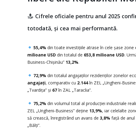
Cifrele oficiale pentru anul 2025 conf
totodată, și cea mai performantă.
55,4%
din toate investițiile atrase în cele șase zone
milioane USD
din totalul de
653,8 milioane USD
. Urm
Business-Chișinău”
13,2%
.
72,9%
din totalul angajaților rezidenților zonelor eco
angajați
, comparativ cu
2.144
în ZEL „Ungheni-Busine
„Tvardița” și
67
în ZAL „Taraclia”.
75,2%
din volumul total al producției industriale rea
ZEL „Ungheni-Business” deține
13,9%
, iar celelalte zo
să crească, înregistrând un avans de
3,8%
față de anul 
„Bălți”.