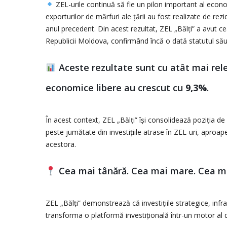
ZEL-urile continuă să fie un pilon important al econo
exporturilor de mărfuri ale țării au fost realizate de re
anul precedent. Din acest rezultat, ZEL „Bălți” a avut 
Republicii Moldova, confirmând încă o dată statutul său de
Aceste rezultate sunt cu atât mai relev
economice libere au crescut cu
9,3%
.
În acest context, ZEL „Bălți” își consolidează poziția de
peste jumătate din investițiile atrase în ZEL-uri, aproape 
acestora.
Cea mai tânără. Cea mai mare. Cea m
ZEL „Bălți” demonstrează că investițiile strategice, infra
transforma o platformă investițională într-un motor al 