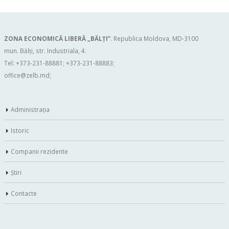
ZONA ECONOMICĂ LIBERĂ „BĂLŢI”
. Republica Moldova, MD-3100
mun. Bălți, str. Industriala, 4.
Tel: +373-231-88881; +373-231-88883;
office@zelb.md
;
Administraţia
Istoric
Companii rezidente
Ştiri
Contacte