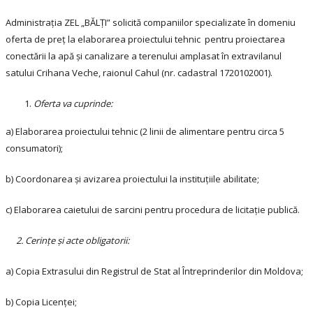
Administrația ZEL „BĂLȚI” solicită companiilor specializate în domeniu
oferta de preț la elaborarea proiectului tehnic pentru proiectarea
conectării la apă și canalizare a terenului amplasat în extravilanul
satului Crihana Veche, raionul Cahul (nr. cadastral 1720102001).
Oferta va cuprinde:
a) Elaborarea proiectului tehnic (2 linii de alimentare pentru circa 5
consumatori);
b) Coordonarea și avizarea proiectului la instituțiile abilitate;
c) Elaborarea caietului de sarcini pentru procedura de licitație publică.
2. Cerințe și acte obligatorii:
a) Copia Extrasului din Registrul de Stat al Întreprinderilor din Moldova;
b) Copia Licenței;