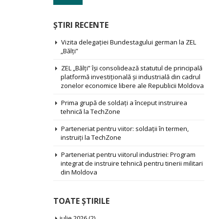
ŞTIRI RECENTE
Vizita delegației Bundestagului german la ZEL
„Bălți”
ZEL „Bălți” își consolidează statutul de principală
platformă investițională și industrială din cadrul
zonelor economice libere ale Republicii Moldova
Prima grupă de soldați a început instruirea
tehnică la TechZone
Parteneriat pentru viitor: soldații în termen,
instruiți la TechZone
Parteneriat pentru viitorul industriei: Program
integrat de instruire tehnică pentru tinerii militari
din Moldova
TOATE ŞTIRILE
iulie 2026
(2)