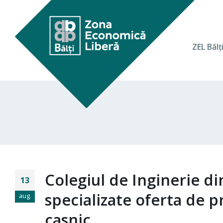
ZEL Bălţ
Colegiul de Inginerie di
13
specializate oferta de pr
aug.
casnic