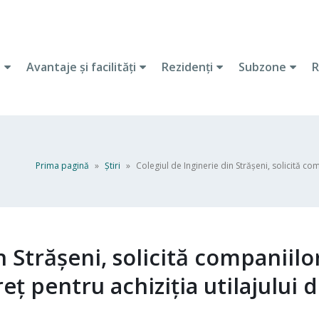
i
Avantaje şi facilităţi
Rezidenţi
Subzone
R
Prima pagină
»
Ştiri
»
Colegiul de Inginerie din Strășeni, solicită com
n Strășeni, solicită companiilo
eț pentru achiziția utilajului 