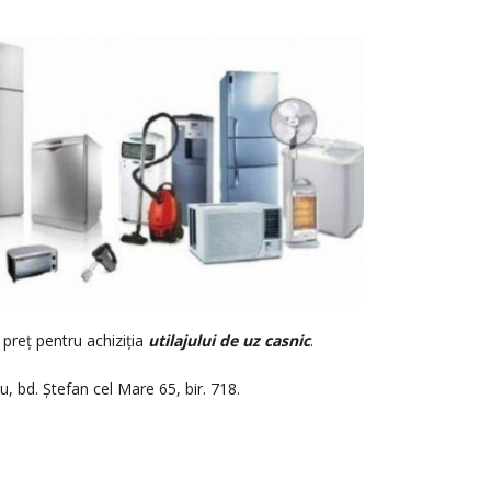
e preț pentru achiziția
utilajului de uz casnic
.
ău, bd. Ștefan cel Mare 65, bir. 718.