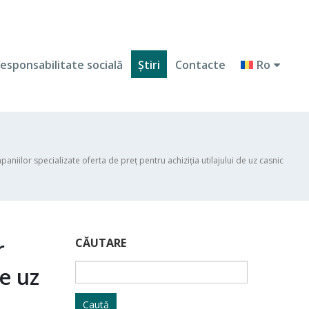
esponsabilitate socială
Ştiri
Contacte
Ro
paniilor specializate oferta de preț pentru achiziția utilajului de uz casnic
r
CĂUTARE
Caută
de uz
după: