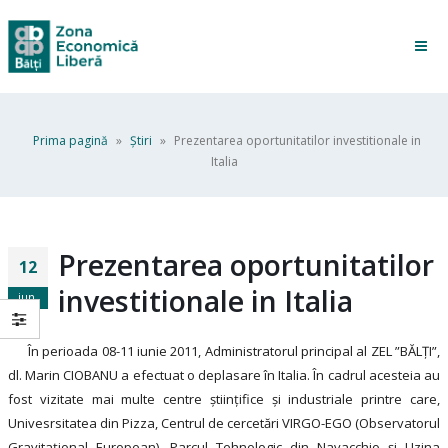
Prima pagină
»
Ştiri
»
Prezentarea oportunitatilor investitionale in
Italia
Prezentarea oportunitatilor
12
investitionale in Italia
iun.
În perioada 08-11 iunie 2011, Administratorul principal al ZEL ”BĂLȚI”,
dl. Marin CIOBANU a efectuat o deplasare în Italia. În cadrul acesteia au
fost vizitate mai multe centre științifice și industriale printre care,
Univesrsitatea din Pizza, Centrul de cercetări VIRGO-EGO (Observatorul
Gravitațional European), Parcul Tehnologic din Navacchio și Uzina