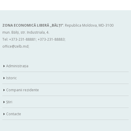
ZONA ECONOMICĂ LIBERĂ „BĂLŢI”
. Republica Moldova, MD-3100
mun. Bălți, str. Industriala, 4.
Tel: +373-231-88881; +373-231-88883;
office@zelb.md
;
Administraţia
Istoric
Companii rezidente
Ştiri
Contacte