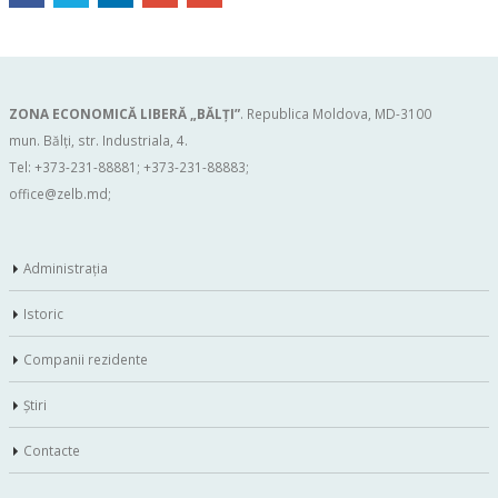
ZONA ECONOMICĂ LIBERĂ „BĂLŢI”
. Republica Moldova, MD-3100
mun. Bălți, str. Industriala, 4.
Tel: +373-231-88881; +373-231-88883;
office@zelb.md
;
Administraţia
Istoric
Companii rezidente
Ştiri
Contacte