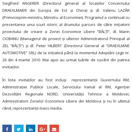
Siegfried ANGERER (Directorul general al locațiilor Concernului
DRAEXLMAIER din Europa de Est și China) și dl. Valeriu LAZĂR
(Primviceprim-ministru, Ministru al Economiei). Programul a continuat cu
prezentarea unui scurt istoric al drumului parcurs de către inițiatorii
proiectului de creare a Zonei Economice Libere ”BĂLȚI”, dl. Marin
CIOBANU (Managerul de proiect și ulterior Administratorul Principal al
ZEL ”BĂLȚI”) și dl. Peter HILBERT (Directorul General al ”DRAEXLMAIE
AUTOMOTIVE” SRL) de la inițiativă până la momentul Adoptării Legii nr.
26 din 4 martie 2010. Mai apoi au urmat luările de cuvânt din patrea
invitaților.
În lista invitaților au fost incluși reprezentanții Guvernului RM,
Administrației Publice Locale, Serviciului Vamal al RM, Agenției
Dezvoltării Regionale NORD, Universității Tehnice a Moldovei,
Administratorii Zonelor Economice Libere din Moldova și nu în ultimul
rând, reprezentanții mass-media.