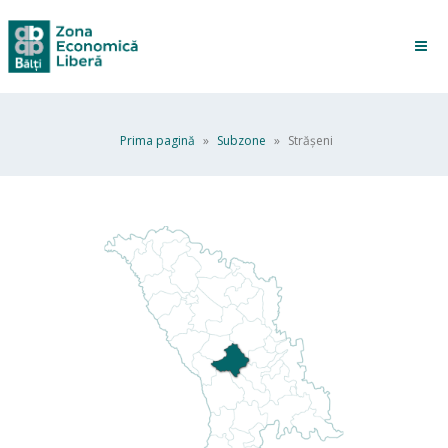
Prima pagină
»
Subzone
»
Străşeni