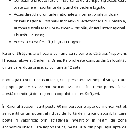
Conexiune la toate rutele importante de transport și acces către
toate zonele importante din punct de vedere logistic;
Acces direct la drumurile naţionale şi internaţionale, inclusiv
drumul naţional Chişinău-Ungheni-Sculeni-frontiera cu România,
automagistrala M14 Brest-Briceni-Chişinău, drumul internaţional
Chişinău-Leuşeni;
Acces la calea ferată „Chişinău-Ungheni”.
Raionul Străşeni, are hotare comune cu raioanele: Călăraşi, Nisporeni,
Hînceşti, Ialoveni, Criuleni şi Orhei. Raionul este compus din 39 localităţi
dintre care: două oraşe, 25 comune şi 12 sate.
Populaţia raionului constituie 91,3 mii persoane. Municipiul Străşeni are
o populaţie de cca 22 mii locuitori. Mai mult, în ultima perioadă, se
atestă o tendinţă de creştere a populaţiei mun. Strășeni.
În Raionul Strășeni sunt peste 60 mii persoane apte de muncă. Astfel,
se identifică un potenţial ridicat de forţă de muncă disponibilă, care
poate fi valorificat prin atragerea investiților în regim de zonă
economică liberă. Este important că, peste 20% din populaţia aptă de