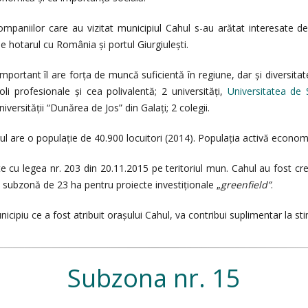
mpaniilor care au vizitat municipiul Cahul s-au arătat interesate de 
e hotarul cu România și portul Giurgiulești.
important îl are forța de muncă suficientă în regiune, dar și diversita
oli profesionale și cea polivalentă; 2 universități,
Universitatea de
versității “Dunărea de Jos” din Galați; 2 colegii.
ul are o populație de 40.900 locuitori (2014). Populația activă econom
e cu legea nr. 203 din 20.11.2015 pe teritoriul mun. Cahul au fost c
 o subzonă de 23 ha pentru proiecte investiționale „
greenfield”
.
icipiu ce a fost atribuit orașului Cahul, va contribui suplimentar la st
Subzona nr. 15