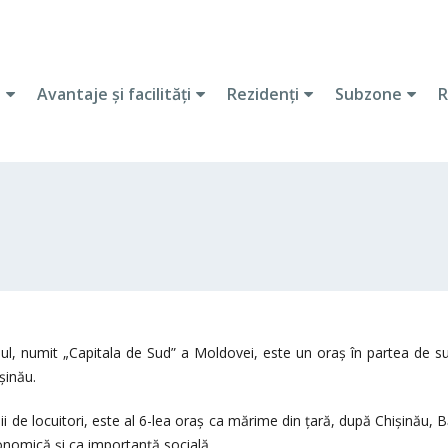
i
Avantaje şi facilităţi
Rezidenţi
Subzone
R
ul, numit „Capitala de Sud” a Moldovei, este un oraș în partea de su
șinău.
 de locuitori, este al 6-lea oraș ca mărime din țară, după Chișinău, Bălț
nomică și ca importanță socială.