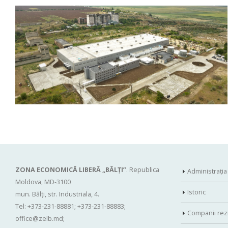
ZONA ECONOMICĂ LIBERĂ „BĂLŢI”
. Republica
Administraţia
Moldova, MD-3100
Istoric
mun. Bălți, str. Industriala, 4.
Tel: +373-231-88881; +373-231-88883;
Companii rez
office@zelb.md
;