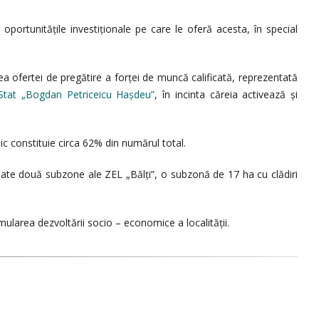
oportunitățile investiționale pe care le oferă acesta, în special
tea ofertei de pregătire a forței de muncă calificată, reprezentată
 Stat „Bogdan Petriceicu Hașdeu”
, în incinta căreia activează și
ic constituie circa 62% din numărul total.
reate două subzone ale ZEL „Bălți”, o subzonă de 17 ha cu clădiri
imularea dezvoltării socio – economice a localității.