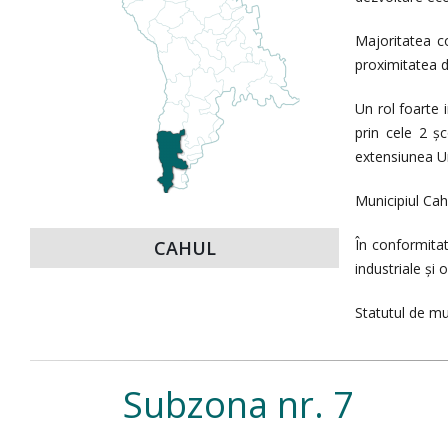
Majoritatea co
proximitatea d
Un rol foarte 
prin cele 2 șc
extensiunea Uni
Municipiul Cah
În conformitat
CAHUL
industriale și
Statutul de mun
Subzona nr. 7