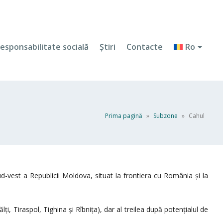
esponsabilitate socială
Ştiri
Contacte
Ro
Prima pagină
»
Subzone
»
Cahul
d-vest a Republicii Moldova, situat la frontiera cu România și la
i, Tiraspol, Tighina și Rîbnița), dar al treilea după potențialul de