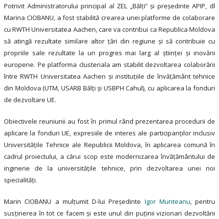
Potrivit Administratorului principal al ZEL „Bălți” și președinte APIP, dl
Marina CIOBANU, a fost stabilită crearea unei platforme de colaborare
cu RWTH Universitatea Aachen, care va contribui ca Republica Moldova
să atingă rezultate similare altor țări din regiune și să contribuie cu
propriile sale rezultate la un progres mai larg al științei și inovării
europene. Pe platforma clusteriala am stabilit dezvoltarea colaborării
între RWTH Universitatea Aachen și instituțiile de învățământ tehnice
din Moldova (UTM, USARB Bălți și USBPH Cahul), cu aplicarea la fonduri
de dezvoltare UE.
Obiectivele reuniunii au fost în primul rând prezentarea procedurii de
aplicare la fonduri UE, expresiile de interes ale participanților inclusiv
Universitățile Tehnice ale Republicii Moldova, în aplicarea comună în
cadrul proiectului, a cărui scop este modernizarea învățământului de
inginerie de la universitățile tehnice, prin dezvoltarea unei noi
specialități.
Marin CIOBANU a mulțumit D-lui Președinte
Igor Munteanu
, pentru
susținerea în tot ce facem și este unul din puținii vizionari dezvoltării