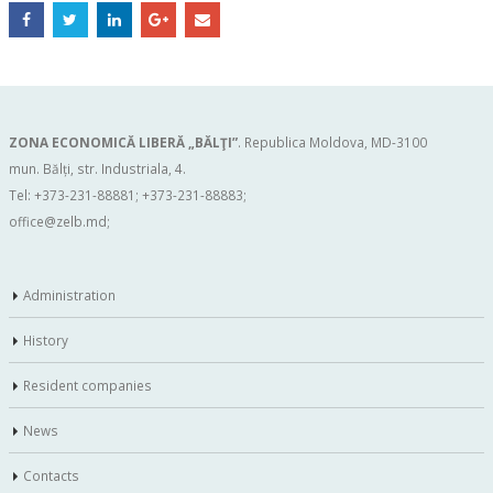
ZONA ECONOMICĂ LIBERĂ „BĂLŢI”
. Republica Moldova, MD-3100
mun. Bălți, str. Industriala, 4.
Tel: +373-231-88881; +373-231-88883;
office@zelb.md
;
Administration
History
Resident companies
News
Contacts