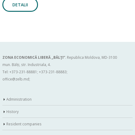
DETALII
ZONA ECONOMICĂ LIBERĂ „BĂLŢI”
. Republica Moldova, MD-3100
mun. Bălți, str. Industriala, 4.
Tel: +373-231-88881; +373-231-88883;
office@zelb.md
;
Administration
History
Resident companies