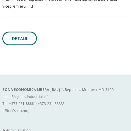
vicepremierul […]
DETALII
ZONA ECONOMICĂ LIBERĂ „BĂLŢI”
. Republica Moldova, MD-3100
mun. Bălți, str. Industriala, 4.
Tel: +373-231-88881; +373-231-88883;
office@zelb.md
;
Administration