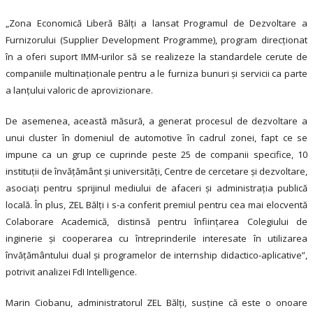
„Zona Economică Liberă Bălți a lansat Programul de Dezvoltare a
Furnizorului (Supplier Development Programme), program direcționat
în a oferi suport IMM-urilor să se realizeze la standardele cerute de
companiile multinaționale pentru a le furniza bunuri și servicii ca parte
a lanțului valoric de aprovizionare.
De asemenea, această măsură, a generat procesul de dezvoltare a
unui cluster în domeniul de automotive în cadrul zonei, fapt ce se
impune ca un grup ce cuprinde peste 25 de companii specifice, 10
instituții de învățământ și universități, Centre de cercetare și dezvoltare,
asociați pentru sprijinul mediului de afaceri și administrația publică
locală. În plus, ZEL Bălți i s-a conferit premiul pentru cea mai elocventă
Colaborare Academică, distinsă pentru înființarea Colegiului de
inginerie și cooperarea cu întreprinderile interesate în utilizarea
învățământului dual și programelor de internship didactico-aplicative”,
potrivit analizei FdI Intelligence.
Marin Ciobanu, administratorul ZEL Bălți, susține că este o onoare