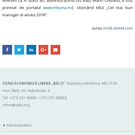
Amintim că, în acest an, administratorul ZEL Bălți, Marin Ciobanu, a fost
premiat de portalul
www.tribuna.md
, obținând titlul „Cel mai bun
manager al anului 2018”.
sursa:
mold-street.com
ZONA ECONOMICĂ LIBERĂ „BĂLŢI”
. Republica Moldova, MD-3100
mun. Bălți, str. Industriala, 4.
Tel: +373-231-88881; +373-231-88883;
office@zelb.md
;
Administration