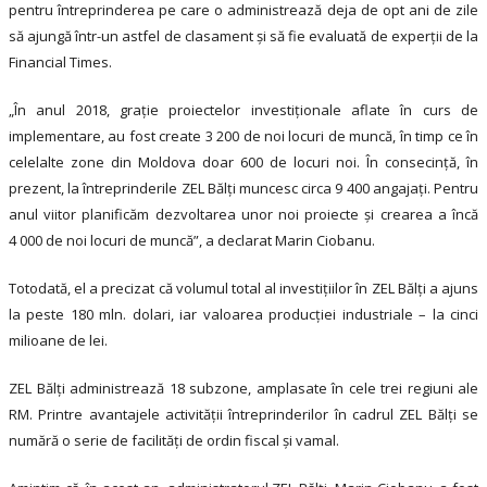
pentru întreprinderea pe care o administrează deja de opt ani de zile
să ajungă într-un astfel de clasament și să fie evaluată de experții de la
Financial Times.
„În anul 2018, grație proiectelor investiționale aflate în curs de
implementare, au fost create 3 200 de noi locuri de muncă, în timp ce în
celelalte zone din Moldova doar 600 de locuri noi. În consecință, în
prezent, la întreprinderile ZEL Bălți muncesc circa 9 400 angajați. Pentru
anul viitor planificăm dezvoltarea unor noi proiecte și crearea a încă
4 000 de noi locuri de muncă”, a declarat Marin Ciobanu.
Totodată, el a precizat că volumul total al investițiilor în ZEL Bălți a ajuns
la peste 180 mln. dolari, iar valoarea producției industriale – la cinci
milioane de lei.
ZEL Bălți administrează 18 subzone, amplasate în cele trei regiuni ale
RM. Printre avantajele activității întreprinderilor în cadrul ZEL Bălți se
numără o serie de facilități de ordin fiscal și vamal.