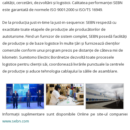
calităţii, cercetării, dezvoltării şi logisticii. Calitatea performanţei SEBN
este garantată de normele ISO 9001:2000 si ISO/TS 16949.
De la producţia just-in-time la just-in-sequence: SEBN respectă cu
exactitate toate etapele de producţie ale producătorilor de
autoturisme. Fiind un furnizor de sistem complet, SEBN posedă facilităţi
de producţie şi de baze logistice în multe ţări şi furnizează clienţilor
comenzile conform unui program precis pe distanţe de câteva mii de
kilometri. Sumitomo Electric Bordnetze dezvoltă toate procesele
logistice pentru clienţii săi, coordonează livrările punctuale la centrele
de producţie şi aduce tehnologia cablajului la sălile de asamblare.
Informaţii suplimentare sunt disponibile Online pe site-ul companiei
www.sebn.com