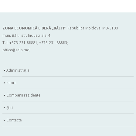
ZONA ECONOMICĂ LIBERĂ „BĂLŢI”
. Republica Moldova, MD-3100
mun. Bălți, str. Industriala, 4.
Tel: +373-231-88881; +373-231-88883;
office@zelb.md
;
Administraţia
Istoric
Companii rezidente
Ştiri
Contacte