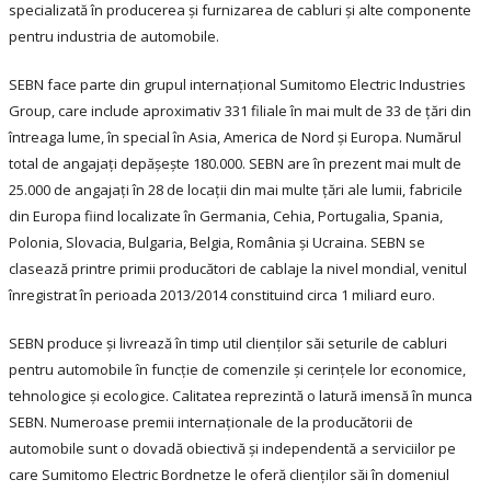
specializată în producerea şi furnizarea de cabluri şi alte componente
pentru industria de automobile.
SEBN face parte din grupul internaţional Sumitomo Electric Industries
Group, care include aproximativ 331 filiale în mai mult de 33 de ţări din
întreaga lume, în special în Asia, America de Nord şi Europa. Numărul
total de angajaţi depăşeşte 180.000. SEBN are în prezent mai mult de
25.000 de angajaţi în 28 de locaţii din mai multe ţări ale lumii, fabricile
din Europa fiind localizate în Germania, Cehia, Portugalia, Spania,
Polonia, Slovacia, Bulgaria, Belgia, România şi Ucraina. SEBN se
clasează printre primii producători de cablaje la nivel mondial, venitul
înregistrat în perioada 2013/2014 constituind circa 1 miliard euro.
SEBN produce şi livrează în timp util clienţilor săi seturile de cabluri
pentru automobile în funcţie de comenzile şi cerinţele lor economice,
tehnologice şi ecologice. Calitatea reprezintă o latură imensă în munca
SEBN. Numeroase premii internaţionale de la producătorii de
automobile sunt o dovadă obiectivă şi independentă a serviciilor pe
care Sumitomo Electric Bordnetze le oferă clienţilor săi în domeniul