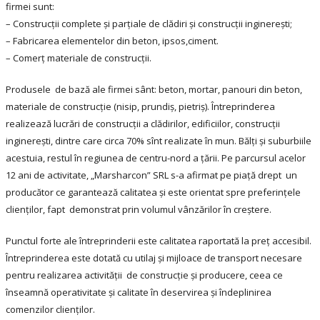
firmei sunt:
– Construcţii complete şi parţiale de clădiri şi construcţii inginereşti;
– Fabricarea elementelor din beton, ipsos,ciment.
– Comerţ materiale de construcţii.
Produsele de bază ale firmei sânt: beton, mortar, panouri din beton,
materiale de construcție (nisip, prundiş, pietriş). Întreprinderea
realizează lucrări de construcții a clădirilor, edificiilor, construcţii
inginerești, dintre care circa 70% sînt realizate în mun. Bălţi şi suburbiile
acestuia, restul în regiunea de centru-nord a ţării. Pe parcursul acelor
12 ani de activitate, „Marsharcon” SRL s-a afirmat pe piaţă drept un
producător ce garantează calitatea și este orientat spre preferințele
clienţilor, fapt demonstrat prin volumul vânzărilor în creştere.
Punctul forte ale întreprinderii este calitatea raportată la preţ accesibil.
Întreprinderea este dotată cu utilaj şi mijloace de transport necesare
pentru realizarea activității de construcție şi producere, ceea ce
înseamnă operativitate și calitate în deservirea și îndeplinirea
comenzilor clienţilor.