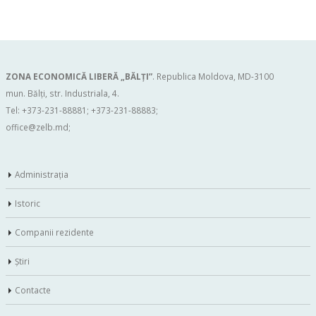
ZONA ECONOMICĂ LIBERĂ „BĂLŢI”
. Republica Moldova, MD-3100
mun. Bălți, str. Industriala, 4.
Tel: +373-231-88881; +373-231-88883;
office@zelb.md
;
Administraţia
Istoric
Companii rezidente
Ştiri
Contacte