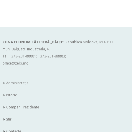
ZONA ECONOMICĂ LIBERĂ „BĂLŢI”
. Republica Moldova, MD-3100
mun. Bălți, str. Industriala, 4.
Tel: +373-231-88881; +373-231-88883;
office@zelb.md
;
Administraţia
Istoric
Companii rezidente
Ştiri
Contacte