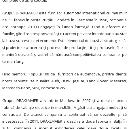
complete de uși și cockpit.
Grupul DRÄXLMAIER este furnizor automotiv internațional cu mai mult
de 60 fabrici în peste 20 țări. Fondată în Germania în 1958, compania
are aproape 70.000 angajați în lumea întreagă. Fiind o afacere de
familie, gândirea responsabilă și cu accent pe viitor întotdeauna au stat
la baza succesului ei economic. Este elementul de bază al strategiei să-
și proiecteze afacerea și procesul de producție, cît și produsele, într-o
manieră durabilă și astfel să mărească competitivitatea companiei pe
termen lung.
Fiind membrul Topului 100 de furnizori de automotive, printre clienții
noștri renumiți se numără Audi, BMW, Jaguar, Land Rover, Maserati,
Mercedes-Benz, MINI, Porsche și VW.
Grupul DRÄXLMAIER a venit în Moldova în 2007 și a deschis prima
fabrică de cablaje electrice în mun.Bălți. A găsit aici angajați motivați și
consacraţi. De atunci, compania a continuat să se dezvolte și să
investească. În 2011, DRÄXLMAIER a deschis a doua fabrică în Bălți. În
2016, compania a început extinderea celei de-a doua locaţii și