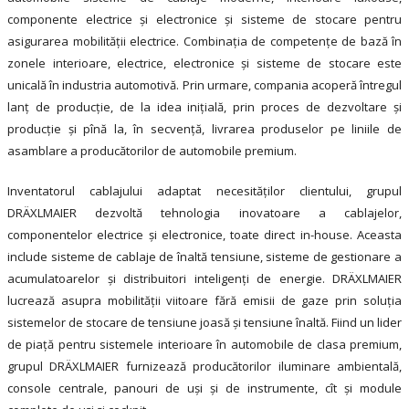
componente electrice şi electronice și sisteme de stocare pentru
asigurarea mobilității electrice. Combinația de competențe de bază în
zonele interioare, electrice, electronice și sisteme de stocare este
unicală în industria automotivă. Prin urmare, compania acoperă întregul
lanț de producție, de la idea inițială, prin proces de dezvoltare și
producție și pînă la, în secvență, livrarea produselor pe liniile de
asamblare a producătorilor de automobile premium.
Inventatorul cablajului adaptat necesităților clientului, grupul
DRÄXLMAIER dezvoltă tehnologia inovatoare a cablajelor,
componentelor electrice și electronice, toate direct in-house. Aceasta
include sisteme de cablaje de înaltă tensiune, sisteme de gestionare a
acumulatoarelor și distribuitori inteligenți de energie. DRÄXLMAIER
lucrează asupra mobilității viitoare fără emisii de gaze prin soluția
sistemelor de stocare de tensiune joasă și tensiune înaltă. Fiind un lider
de piață pentru sistemele interioare în automobile de clasa premium,
grupul DRÄXLMAIER furnizează producătorilor iluminare ambientală,
console centrale, panouri de uși și de instrumente, cît și module